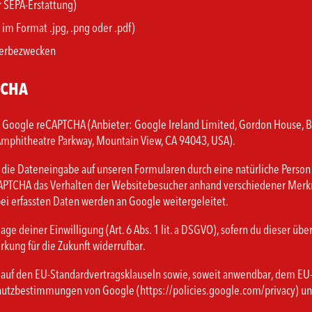
 SEPA-Erstattung)
im Format .jpg, .png oder .pdf)
 Werbezwecken
TCHA
 Google reCAPTCHA (Anbieter: Google Ireland Limited, Gordon House, Bar
mphitheatre Parkway, Mountain View, CA 94043, USA).
 die Dateneingabe auf unseren Formularen durch eine natürliche Person 
APTCHA das Verhalten der Websitebesucher anhand verschiedener Merkmal
i erfassten Daten werden an Google weitergeleitet.
age deiner Einwilligung (Art. 6 Abs. 1 lit. a DSGVO), sofern du dieser 
irkung für die Zukunft widerrufbar.
 auf den EU-Standardvertragsklauseln sowie, soweit anwendbar, dem EU
chutzbestimmungen von Google (https://policies.google.com/privacy)